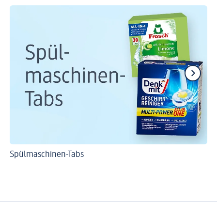
Spülmaschinen-Tabs
Ve
Ve