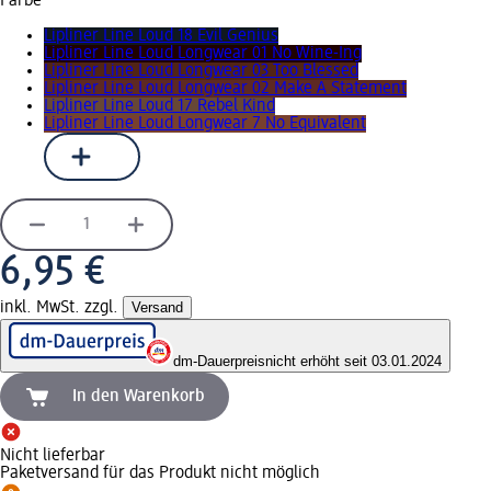
Farbe
Lipliner Line Loud 18 Evil Genius
Lipliner Line Loud Longwear 01 No Wine-Ing
Lipliner Line Loud Longwear 03 Too Blessed
Lipliner Line Loud Longwear 02 Make A Statement
Lipliner Line Loud 17 Rebel Kind
Lipliner Line Loud Longwear 7 No Equivalent
6,95 €
inkl. MwSt. zzgl.
Versand
dm-Dauerpreis
nicht erhöht seit 03.01.2024
In den Warenkorb
Nicht lieferbar
Paketversand für das Produkt nicht möglich