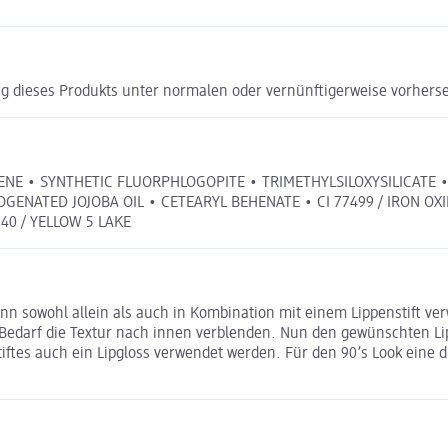
g dieses Produkts unter normalen oder vernünftigerweise vorhers
E • SYNTHETIC FLUORPHLOGOPITE • TRIMETHYLSILOXYSILICATE • CI
GENATED JOJOBA OIL • CETEARYL BEHENATE • CI 77499 / IRON OXI
40 / YELLOW 5 LAKE
n sowohl allein als auch in Kombination mit einem Lippenstift verw
Bedarf die Textur nach innen verblenden. Nun den gewünschten Lipp
ftes auch ein Lipgloss verwendet werden. Für den 90’s Look eine du