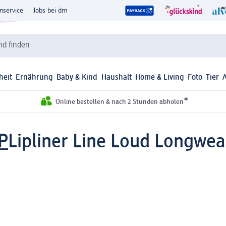
nservice
Jobs bei dm
d finden
heit
Ernährung
Baby & Kind
Haushalt
Home & Living
Foto
Tier
*
Online bestellen & nach 2 Stunden abholen
P
Lipliner Line Loud Longwear