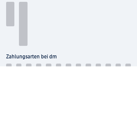
Zahlungsarten bei dm
Bei dm-med können die Zahlungsarten abweichen.
Mit dm verbinden