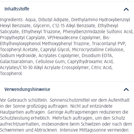
Inhaltsstoffe
Ingredients: Aqua, Dibutyl Adipate, Diethylamino Hydroxybenzoyl
Hexyl Benzoate, Glycerin, C12-15 Alkyl Benzoate, Ethylhexyl
Salicylate, Ethylhexyl Triazone, Phenylbenzimidazole Sulfonic Acid,
Propylheptyl Caprylate, VP/Hexadecene Copolymer, Bis-
Ethylhexyloxyphenol Methoxyphenyl Triazine, Triacontanyl PVP,
Tocopheryl Acetate, Caprylyl Glycol, Microcrystalline Cellulose,
Sodium Hydroxide, Acrylates Copolymer, Disodium EDTA,
Galactoarabinan, Cellulose Gum, Caprylhydroxamic Acid,
Acrylates/C10-30 Alkyl Acrylate Crosspolymer, Citric Acid,
Tocopherol.
Verwendungshinweise
Vor Gebrauch schütteln. Sonnenschutzmittel vor dem Aufenthalt
in der Sonne großzügig auftragen. Nicht auf entzündete
Hautpartien auftragen. Geringe Auftragsmengen reduzieren die
Schutzleistung erheblich. Mehrfach auftragen, um den Schutz
aufrechtzuerhalten, insbesondere beim Schwitzen oder nach dem
Schwimmen und Abtrocknen. Intensive Mittagssonne vermeiden.