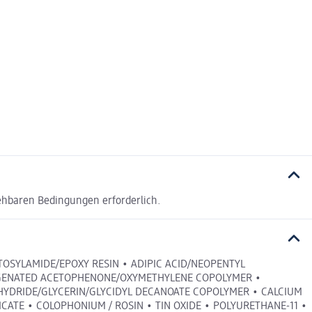
ehbaren Bedingungen erforderlich.
 TOSYLAMIDE/EPOXY RESIN • ADIPIC ACID/NEOPENTYL
ROGENATED ACETOPHENONE/OXYMETHYLENE COPOLYMER •
ANHYDRIDE/GLYCERIN/GLYCIDYL DECANOATE COPOLYMER • CALCIUM
CATE • COLOPHONIUM / ROSIN • TIN OXIDE • POLYURETHANE-11 •