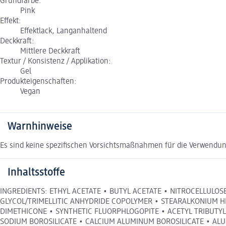
Grundfarbe:
Pink
Effekt:
Effektlack, Langanhaltend
Deckkraft:
Mittlere Deckkraft
Textur / Konsistenz / Applikation:
Gel
Produkteigenschaften:
Vegan
Warnhinweise
Es sind keine spezifischen Vorsichtsmaßnahmen für die Verwendun
Inhaltsstoffe
INGREDIENTS: ETHYL ACETATE • BUTYL ACETATE • NITROCELLULOS
GLYCOL/TRIMELLITIC ANHYDRIDE COPOLYMER • STEARALKONIUM
DIMETHICONE • SYNTHETIC FLUORPHLOGOPITE • ACETYL TRIBUTYL
SODIUM BOROSILICATE • CALCIUM ALUMINUM BOROSILICATE • ALUM