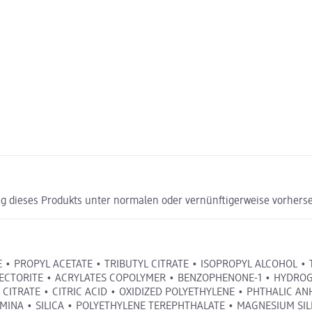
g dieses Produkts unter normalen oder vernünftigerweise vorhers
E • PROPYL ACETATE • TRIBUTYL CITRATE • ISOPROPYL ALCOHOL •
 HECTORITE • ACRYLATES COPOLYMER • BENZOPHENONE-1 • HYD
 CITRATE • CITRIC ACID • OXIDIZED POLYETHYLENE • PHTHALIC 
INA • SILICA • POLYETHYLENE TEREPHTHALATE • MAGNESIUM SILI