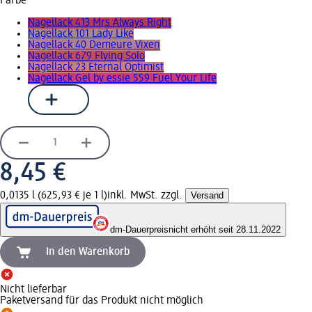
Farbe
Nagellack 413 Mrs Always Right
Nagellack 101 Lady Like
Nagellack 40 Demeure Vixen
Nagellack 679 Flying Solo
Nagellack 23 Eternal Optimist
Nagellack Gel by essie 559 Fuel Your Life
8,45 €
0,0135 l (625,93 € je 1 l)
inkl. MwSt. zzgl.
Versand
dm-Dauerpreis
nicht erhöht seit 28.11.2022
In den Warenkorb
Nicht lieferbar
Paketversand für das Produkt nicht möglich