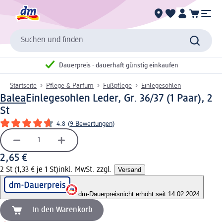
Suchen und finden
Dauerpreis - dauerhaft günstig einkaufen
Startseite
Pflege & Parfum
Fußpflege
Einlegesohlen
Balea
Einlegesohlen Leder, Gr. 36/37 (1 Paar), 2
St
4.8
(
9 Bewertungen
)
2,65 €
2 St (1,33 € je 1 St)
inkl. MwSt. zzgl.
Versand
dm-Dauerpreis
nicht erhöht seit 14.02.2024
In den Warenkorb