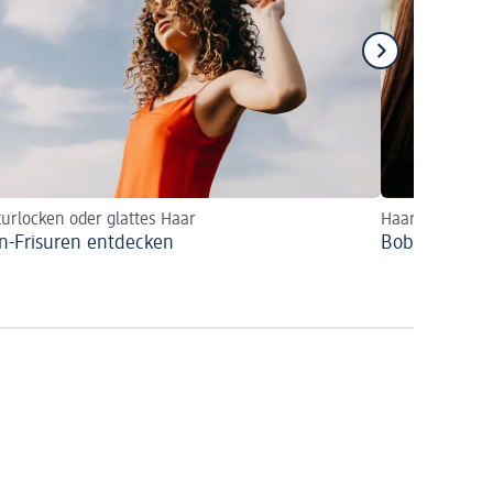
urlocken oder glattes Haar
Haarnadeln für 
n-Frisuren entdecken
Bobby Pins