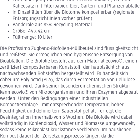
Zur Entsorgung von Obst- und Gemüseabfällen, Tee und
Kaffeesatz mit Filterpapier, Eier, Garten- und Pflanzenabfälle
In Einzelfällen über die Biotonne kompostierbar (regionale
Entsorgungsrichtlinien vorher prüfen)
Banderole aus 85% Recycling-Material
Größe: 44 x 42 cm
Füllmenge: 10 Liter
Die Profissimo Zugband-Biofolien-Müllbeutel sind flüssigkeitsdicht
und reißfest. Sie ermöglichen eine hygienische Entsorgung von
Bioabfällen. Die Biofolie besteht aus dem Material ecovio®, einem
zertifiziert kompostierbaren Kunststoff, der hauptsächlich aus
nachwachsenden Rohstoffen hergestellt wird. Es handelt sich
dabei um Polylactid (PLA), das durch Fermentation von Cellulose
gewonnen wird. Dank seiner besonderen chemischen Struktur
kann ecovio® von Mikroorganismen und ihren Enzymen abgebaut
werden. Unter den Bedingungen einer industriellen
Kompostieranlage - mit entsprechender Temperatur, hoher
Feuchtigkeit und definiertem Sauerstoffgehalt - erfolgt die
Desintegration innerhalb von 6 Wochen. Die Biofolie wird dabei
vollständig in Kohlendioxid, Wasser und Biomasse umgewandelt,
sodass keine Mikroplastikrückstände verbleiben. Im häuslichen
Kompost dauert der Zersetzungsprozess länger, da die