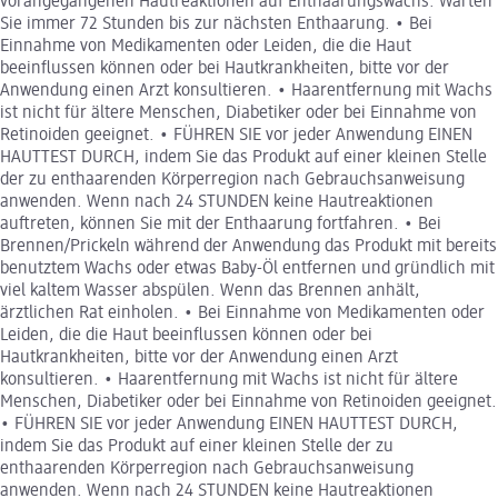
vorangegangenen Hautreaktionen auf Enthaarungswachs. Warten
Sie immer 72 Stunden bis zur nächsten Enthaarung. • Bei
Einnahme von Medikamenten oder Leiden, die die Haut
beeinflussen können oder bei Hautkrankheiten, bitte vor der
Anwendung einen Arzt konsultieren. • Haarentfernung mit Wachs
ist nicht für ältere Menschen, Diabetiker oder bei Einnahme von
Retinoiden geeignet. • FÜHREN SIE vor jeder Anwendung EINEN
HAUTTEST DURCH, indem Sie das Produkt auf einer kleinen Stelle
der zu enthaarenden Körperregion nach Gebrauchsanweisung
anwenden. Wenn nach 24 STUNDEN keine Hautreaktionen
auftreten, können Sie mit der Enthaarung fortfahren. • Bei
Brennen/Prickeln während der Anwendung das Produkt mit bereits
benutztem Wachs oder etwas Baby-Öl entfernen und gründlich mit
viel kaltem Wasser abspülen. Wenn das Brennen anhält,
ärztlichen Rat einholen. • Bei Einnahme von Medikamenten oder
Leiden, die die Haut beeinflussen können oder bei
Hautkrankheiten, bitte vor der Anwendung einen Arzt
konsultieren. • Haarentfernung mit Wachs ist nicht für ältere
Menschen, Diabetiker oder bei Einnahme von Retinoiden geeignet.
• FÜHREN SIE vor jeder Anwendung EINEN HAUTTEST DURCH,
indem Sie das Produkt auf einer kleinen Stelle der zu
enthaarenden Körperregion nach Gebrauchsanweisung
anwenden. Wenn nach 24 STUNDEN keine Hautreaktionen