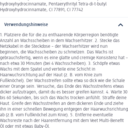
hydroxyhydrocinnamate, Pentaerythrityl Tetra-di-t-butyl
Hydroxyhydrocinnamate, CI 77891, CI 77742
Verwendungshinweise
1. Platziere die für die zu enthaarende Körperregion benötigte
Anzahl an Wachsscheiben in dem Wachserhitzer. 2. Stecke das
Netzkabel in die Steckdose – der Wachserhitzer wird nun
beginnen, die Wachsscheiben zu schmelzen. Das Wachs ist
gebrauchsfertig, wenn es eine glatte und cremige Konsistenz hat –
nach etwa 30 Minuten (bei 4 Wachsscheiben). 3. Schöpfe etwas
Wachs mit dem Spatel und verteile eine Schicht in
Haarwuchsrichtung auf der Haut (z. B. vom Knie zum
Fußknöchel). Der Wachsstreifen sollte etwa so dick wie die Schale
einer Orange sein. Versuche, das Ende des Wachsstreifens etwas
dicker aufzutragen, damit du es besser greifen kannst. 4. Warte 30
bis 60 Sekunden, bis sich das Wachs trocken anfühlt. Straffe deine
Haut. Greife den Wachsstreifen an dem dickeren Ende und ziehe
ihn in einer schnellen Bewegung entgegen der Haarwuchsrichtung
ab (z.B. vom Fußknöchel zum Knie). 5. Entferne eventuelle
Wachsreste nach der Haarentfernung mit dem Veet Multi-Benefit
Öl oder mit etwas Baby-Öl.