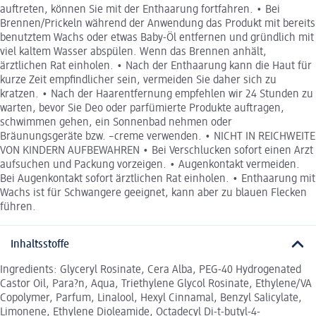
auftreten, können Sie mit der Enthaarung fortfahren. • Bei
Brennen/Prickeln während der Anwendung das Produkt mit bereits
benutztem Wachs oder etwas Baby-Öl entfernen und gründlich mit
viel kaltem Wasser abspülen. Wenn das Brennen anhält,
ärztlichen Rat einholen. • Nach der Enthaarung kann die Haut für
kurze Zeit empfindlicher sein, vermeiden Sie daher sich zu
kratzen. • Nach der Haarentfernung empfehlen wir 24 Stunden zu
warten, bevor Sie Deo oder parfümierte Produkte auftragen,
schwimmen gehen, ein Sonnenbad nehmen oder
Bräunungsgeräte bzw. –creme verwenden. • NICHT IN REICHWEITE
VON KINDERN AUFBEWAHREN • Bei Verschlucken sofort einen Arzt
aufsuchen und Packung vorzeigen. • Augenkontakt vermeiden.
Bei Augenkontakt sofort ärztlichen Rat einholen. • Enthaarung mit
Wachs ist für Schwangere geeignet, kann aber zu blauen Flecken
führen.
Inhaltsstoffe
Ingredients: Glyceryl Rosinate, Cera Alba, PEG-40 Hydrogenated
Castor Oil, Para?n, Aqua, Triethylene Glycol Rosinate, Ethylene/VA
Copolymer, Parfum, Linalool, Hexyl Cinnamal, Benzyl Salicylate,
Limonene, Ethylene Dioleamide, Octadecyl Di-t-butyl-4-