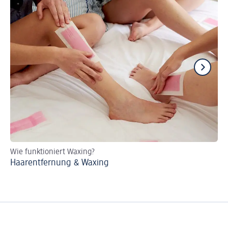
Wie funktioniert Waxing?
De
Haarentfernung & Waxing
In