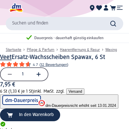
Suchen und finden
Dauerpreis - dauerhaft günstig einkaufen
Startseite
Pflege & Parfum
Haarentfernung & Rasur
Waxing
Veet
Ersatz-Wachsscheiben Spawax, 6 St
4.7
(
32 Bewertungen
)
7,95 €
6 St (1,33 € je 1 St)
inkl. MwSt. zzgl.
Versand
dm-Dauerpreis
nicht erhöht seit 13.01.2024
In den Warenkorb