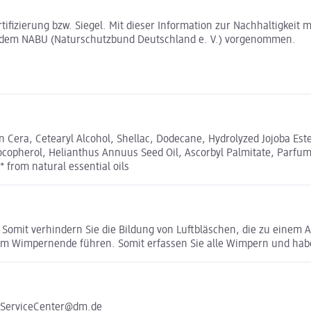
rtifizierung bzw. Siegel. Mit dieser Information zur Nachhaltigkei
t dem NABU (Naturschutzbund Deutschland e. V.) vorgenommen.
ran Cera, Cetearyl Alcohol, Shellac, Dodecane, Hydrolyzed Jojoba E
pherol, Helianthus Annuus Seed Oil, Ascorbyl Palmitate, Parfum**, 
* from natural essential oils
. Somit verhindern Sie die Bildung von Luftbläschen, die zu eine
um Wimpernende führen. Somit erfassen Sie alle Wimpern und hab
e ServiceCenter@dm.de