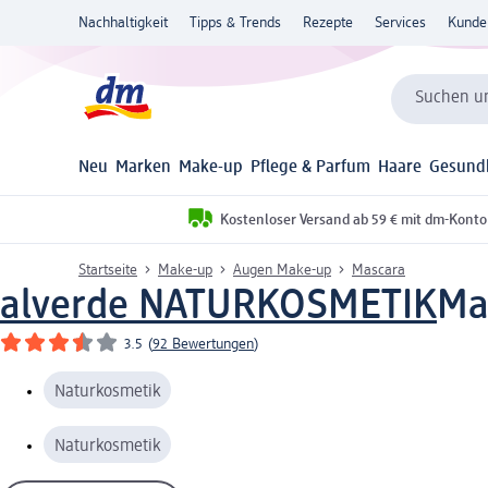
Nachhaltigkeit
Tipps & Trends
Rezepte
Services
Kunde
Suchen un
Neu
Marken
Make-up
Pflege & Parfum
Haare
Gesund
Kostenloser Versand ab 59 € mit dm-Konto
Startseite
Make-up
Augen Make-up
Mascara
alverde NATURKOSMETIK
Ma
3.5
(
92 Bewertungen
)
Naturkosmetik
Naturkosmetik