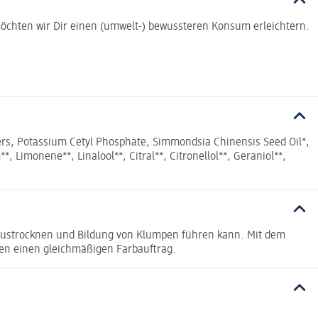
t möchten wir Dir einen (umwelt-) bewussteren Konsum erleichtern.
sters, Potassium Cetyl Phosphate, Simmondsia Chinensis Seed Oil*,
Limonene**, Linalool**, Citral**, Citronellol**, Geraniol**,
m Austrocknen und Bildung von Klumpen führen kann. Mit dem
en einen gleichmäßigen Farbauftrag.