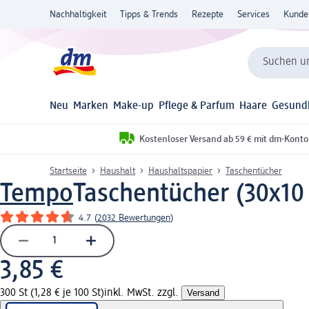
Nachhaltigkeit
Tipps & Trends
Rezepte
Services
Kunde
Suchen un
Neu
Marken
Make-up
Pflege & Parfum
Haare
Gesund
Kostenloser Versand ab 59 € mit dm-Konto
Startseite
Haushalt
Haushaltspapier
Taschentücher
Tempo
Taschentücher (30x10 
4.7
(
2032 Bewertungen
)
3,85 €
300 St (1,28 € je 100 St)
inkl. MwSt. zzgl.
Versand