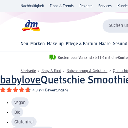
Nachhaltigkeit
Tipps & Trends
Rezepte
Services
Kunde
Suchen un
Neu
Marken
Make-up
Pflege & Parfum
Haare
Gesund
Kostenloser Versand ab 59 € mit dm-Konto
Startseite
Baby & Kind
Babynahrung & Getränke
Quetschi
babylove
Quetschie Smoothie
4.8
(
91 Bewertungen
)
Vegan
Bio
Glutenfrei