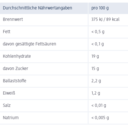
Durchschnittliche Nährwertangaben
pro 100 g
Brennwert
375 kJ / 89 kcal
Fett
< 0,5 g
davon gesättigte Fettsäuren
< 0,1 g
Kohlenhydrate
19 g
davon Zucker
15 g
Ballaststoffe
2,2 g
Eiweiß
1,2 g
Salz
< 0,01 g
Natrium
< 0,005 g