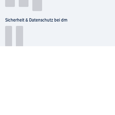
Sicherheit & Datenschutz bei dm
Zahlungsarten bei dm
Bei dm-med können die Zahlungsarten abweichen.