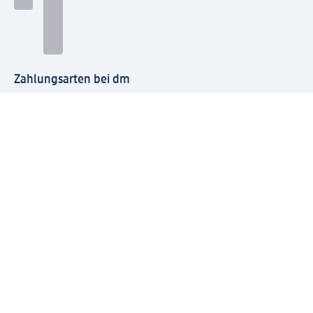
Zahlungsarten bei dm
Bei dm-med können die Zahlungsarten abweichen.
Mit dm verbinden
Jetzt die dm-App herunterladen