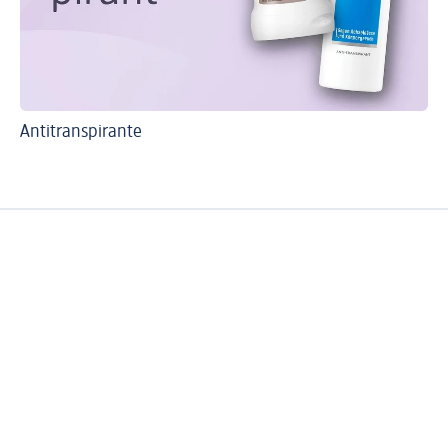
Antitranspirante
Na