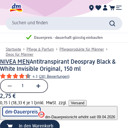
Suchen und finden
Dauerpreis - dauerhaft günstig einkaufen
Startseite
Pflege & Parfum
Pflegeprodukte für Männer
Deos für Männer
NIVEA MEN
Antitranspirant Deospray Black &
White Invisible Original, 150 ml
4.3
(
281 Bewertungen
)
2,75 €
0,15 l (18,33 € je 1 l)
inkl. MwSt. zzgl.
Versand
dm-Dauerpreis
nicht erhöht seit 09.04.2026
In den Warenkorb