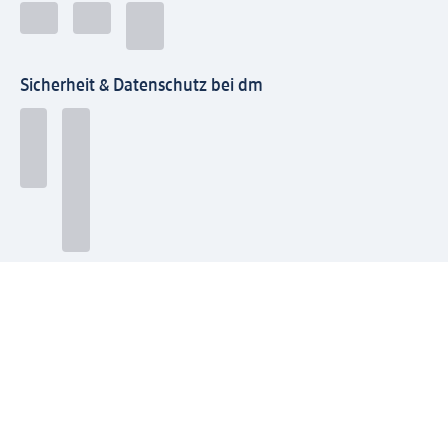
Sicherheit & Datenschutz bei dm
Zahlungsarten bei dm
Bei dm-med können die Zahlungsarten abweichen.