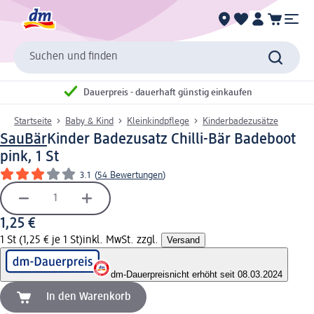
Suchen und finden
Dauerpreis - dauerhaft günstig einkaufen
Startseite
Baby & Kind
Kleinkindpflege
Kinderbadezusätze
SauBär
Kinder Badezusatz Chilli-Bär Badeboot
pink, 1 St
3.1
(
54 Bewertungen
)
1,25 €
1 St (1,25 € je 1 St)
inkl. MwSt. zzgl.
Versand
dm-Dauerpreis
nicht erhöht seit 08.03.2024
In den Warenkorb