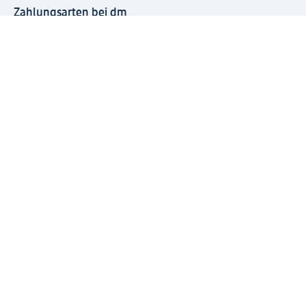
Zahlungsarten bei dm
Bei dm-med können die Zahlungsarten abweichen.
Mit dm verbinden
Jetzt die dm-App herunterladen
Impressum dm
Datenschutz dm