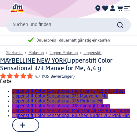
Suchen und finden
Dauerpreis - dauerhaft günstig einkaufen
Startseite
Make-up
Lippen Make-up
Lippenstift
MAYBELLINE NEW YORK
Lippenstift Color
Sensational 373 Mauve for Me, 4,4 g
4.7
(
935 Bewertungen
)
Farbe
Lippenstift Color Sensational the Creams 122 Brick Beat
Lippenstift Color Sensational 373 Mauve for Me
Lippenstift Color Sensational 376 Pink for Me
Lippenstift Color Sensational 338 midnight plum
Lippenstift Color Sensational Made for All 385 Ruby for Me
Lippenstift Color Sensational Blushed Nudes 207 Pink Flin