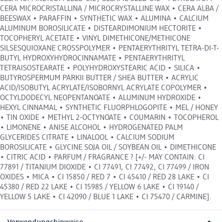
CERA MICROCRISTALLINA / MICROCRYSTALLINE WAX • CERA ALBA /
BEESWAX • PARAFFIN • SYNTHETIC WAX • ALUMINA • CALCIUM
ALUMINUM BOROSILICATE • DISTEARDIMONIUM HECTORITE •
TOCOPHERYL ACETATE • VINYL DIMETHICONE/METHICONE
SILSESQUIOXANE CROSSPOLYMER • PENTAERYTHRITYL TETRA-DI-T-
BUTYL HYDROXYHYDROCINNAMATE • PENTAERYTHRITYL
TETRAISOSTEARATE • POLYHYDROXYSTEARIC ACID • SILICA •
BUTYROSPERMUM PARKII BUTTER / SHEA BUTTER • ACRYLIC
ACID/ISOBUTYL ACRYLATE/ISOBORNYL ACRYLATE COPOLYMER •
OCTYLDODECYL NEOPENTANOATE • ALUMINUM HYDROXIDE •
HEXYL CINNAMAL • SYNTHETIC FLUORPHLOGOPITE • MEL / HONEY
• TIN OXIDE • METHYL 2-OCTYNOATE • COUMARIN • TOCOPHEROL
• LIMONENE • ANISE ALCOHOL • HYDROGENATED PALM
GLYCERIDES CITRATE • LINALOOL • CALCIUM SODIUM
BOROSILICATE • GLYCINE SOJA OIL / SOYBEAN OIL • DIMETHICONE
• CITRIC ACID • PARFUM / FRAGRANCE ? [+/- MAY CONTAIN: CI
77891 / TITANIUM DIOXIDE • CI 77491, CI 77492, CI 77499 / IRON
OXIDES • MICA • CI 15850 / RED 7 • CI 45410 / RED 28 LAKE • CI
45380 / RED 22 LAKE • CI 15985 / YELLOW 6 LAKE • CI 19140 /
YELLOW 5 LAKE • CI 42090 / BLUE 1 LAKE • CI 75470 / CARMINE].