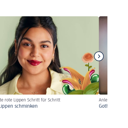
te rote Lippen Schritt für Schritt
Anleitung, Idee
Lippen schminken
Goth Lips