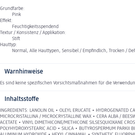
Grundfarbe:
Pink
Effekt:
Feuchtigkeitsspendend
Textur / Konsistenz / Applikation:
Stift
Hauttyp:
Normal, Alle Hauttypen, Sensibel / Empfindlich, Trocken / Dehy
Warnhinweise
Es sind keine spezifischen Vorsichtsmaßnahmen für die Verwendun
Inhaltsstoffe
INGREDIENTS: LANOLIN OIL • OLEYL ERUCATE • HYDROGENATED CA
MICROCRISTALLINA / MICROCRYSTALLINE WAX • CERA ALBA / BEE
ACETATE • VINYL DIMETHICONE/METHICONE SILSESQUIOXANE CRO
POLYHYDROXYSTEARIC ACID • SILICA • BUTYROSPERMUM PARKII B
ALUMINUM HYDROXIDE • HEXYL CINNAMAL • SYNTHETIC FLUORPHLO