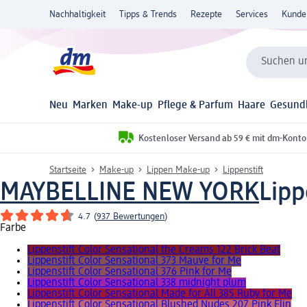
Nachhaltigkeit
Tipps & Trends
Rezepte
Services
Kunde
Suchen un
Neu
Marken
Make-up
Pflege & Parfum
Haare
Gesund
Kostenloser Versand ab 59 € mit dm-Konto
Startseite
Make-up
Lippen Make-up
Lippenstift
MAYBELLINE NEW YORK
Lipp
4.7
(
937 Bewertungen
)
Farbe
Lippenstift Color Sensational the Creams 122 Brick Beat
Lippenstift Color Sensational 373 Mauve for Me
Lippenstift Color Sensational 376 Pink for Me
Lippenstift Color Sensational 338 midnight plum
Lippenstift Color Sensational Made for All 385 Ruby for Me
Lippenstift Color Sensational Blushed Nudes 207 Pink Flin