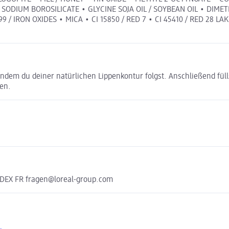
ODIUM BOROSILICATE • GLYCINE SOJA OIL / SOYBEAN OIL • DIMETH
99 / IRON OXIDES • MICA • CI 15850 / RED 7 • CI 45410 / RED 28 LAK
indem du deiner natürlichen Lippenkontur folgst. Anschließend füll
en.
DEX FR fragen@loreal-group.com