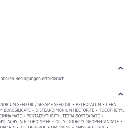
ehbaren Bedingungen erforderlich.
INDICUM SEED OIL / SESAME SEED OIL • PETROLATUM • CERA
UM BOROSILICATE • DISTEARDIMONIUM HECTORITE • TOCOPHERYL
CINNAMATE • PENTAERYTHRITYL TETRAISOSTEARATE •
ORNYL ACRYLATE COPOLYMER • OCTYLDODECYL NEOPENTANOATE •
OUMARIN • TOCOPHEROL • LIMONENE • ANISE ALCOHOL •