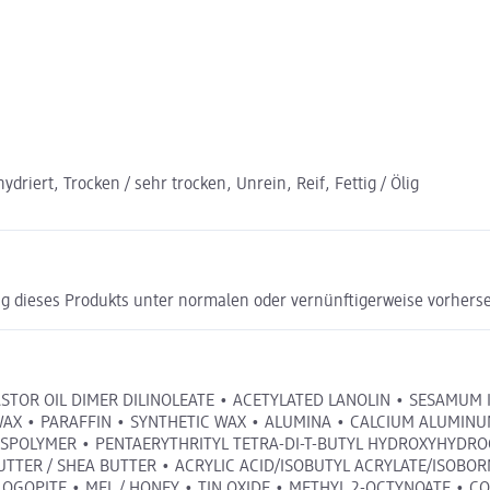
driert, Trocken / sehr trocken, Unrein, Reif, Fettig / Ölig
g dieses Produkts unter normalen oder vernünftigerweise vorhers
STOR OIL DIMER DILINOLEATE • ACETYLATED LANOLIN • SESAMUM 
SWAX • PARAFFIN • SYNTHETIC WAX • ALUMINA • CALCIUM ALUMIN
SSPOLYMER • PENTAERYTHRITYL TETRA-DI-T-BUTYL HYDROXYHYDRO
UTTER / SHEA BUTTER • ACRYLIC ACID/ISOBUTYL ACRYLATE/ISOB
GOPITE • MEL / HONEY • TIN OXIDE • METHYL 2-OCTYNOATE • C