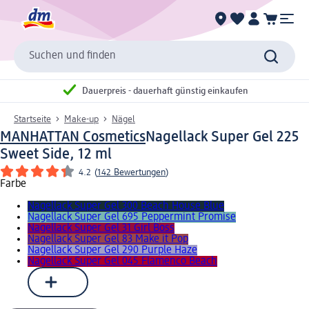
Suchen und finden
Dauerpreis - dauerhaft günstig einkaufen
Startseite
Make-up
Nägel
MANHATTAN Cosmetics
Nagellack Super Gel 225
Sweet Side, 12 ml
4.2
(
142 Bewertungen
)
Farbe
Nagellack Super Gel 300 Beach House Blue
Nagellack Super Gel 695 Peppermint Promise
Nagellack Super Gel 31 Girl Boss
Nagellack Super Gel 83 Make it Pop
Nagellack Super Gel 290 Purple Haze
Nagellack Super Gel 045 Flamenco Beach