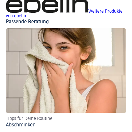
Weitere Produkte
von ebelin
Passende Beratung
Tipps für Deine Routine
Ti
Abschminken
Wi