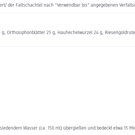
rt/ der Faltschachtel nach "Verwendbar bis" angegebenen Verfall
5 g, Orthosiphonblätter 25 g, Hauhechelwurzel 24 g, Riesengoldrute
t siedendem Wasser (ca. 150 ml) übergießen und bedeckt etwa 15 