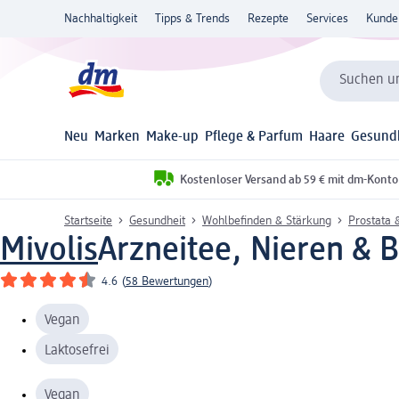
Nachhaltigkeit
Tipps & Trends
Rezepte
Services
Kunde
Suchen un
Neu
Marken
Make-up
Pflege & Parfum
Haare
Gesund
Kostenloser Versand ab 59 € mit dm-Konto
Startseite
Gesundheit
Wohlbefinden & Stärkung
Prostata 
Mivolis
Arzneitee, Nieren & B
4.6
(
58 Bewertungen
)
Vegan
Laktosefrei
Vegan