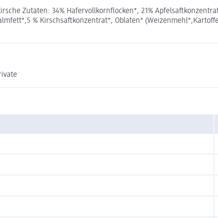
rsche Zutaten: 34% Hafervollkornflocken*, 21% Apfelsaftkonzentrat
lmfett*,5 % Kirschsaftkonzentrat*, Oblaten* (Weizenmehl*,Kartoffel
ivate