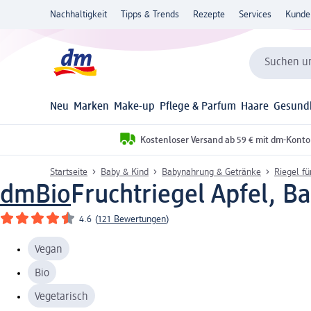
Nachhaltigkeit
Tipps & Trends
Rezepte
Services
Kunde
Suchen un
Neu
Marken
Make-up
Pflege & Parfum
Haare
Gesund
Kostenloser Versand ab 59 € mit dm-Konto
Startseite
Baby & Kind
Babynahrung & Getränke
Riegel fü
dmBio
Fruchtriegel Apfel, Ba
4.6
(
121 Bewertungen
)
Vegan
Bio
Vegetarisch