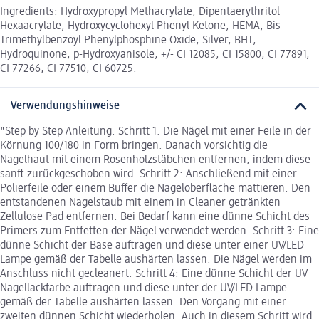
Ingredients: Hydroxypropyl Methacrylate, Dipentaerythritol
Hexaacrylate, Hydroxycyclohexyl Phenyl Ketone, HEMA, Bis-
Trimethylbenzoyl Phenylphosphine Oxide, Silver, BHT,
Hydroquinone, p-Hydroxyanisole, +/- CI 12085, CI 15800, CI 77891,
CI 77266, CI 77510, CI 60725.
Verwendungshinweise
"Step by Step Anleitung: Schritt 1: Die Nägel mit einer Feile in der
Körnung 100/180 in Form bringen. Danach vorsichtig die
Nagelhaut mit einem Rosenholzstäbchen entfernen, indem diese
sanft zurückgeschoben wird. Schritt 2: Anschließend mit einer
Polierfeile oder einem Buffer die Nageloberfläche mattieren. Den
entstandenen Nagelstaub mit einem in Cleaner getränkten
Zellulose Pad entfernen. Bei Bedarf kann eine dünne Schicht des
Primers zum Entfetten der Nägel verwendet werden. Schritt 3: Eine
dünne Schicht der Base auftragen und diese unter einer UV/LED
Lampe gemäß der Tabelle aushärten lassen. Die Nägel werden im
Anschluss nicht gecleanert. Schritt 4: Eine dünne Schicht der UV
Nagellackfarbe auftragen und diese unter der UV/LED Lampe
gemäß der Tabelle aushärten lassen. Den Vorgang mit einer
zweiten dünnen Schicht wiederholen. Auch in diesem Schritt wird