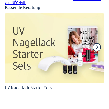
von NÉONAIL
Passende Beratung
UV Nagellack Starter Sets
DI
Ca