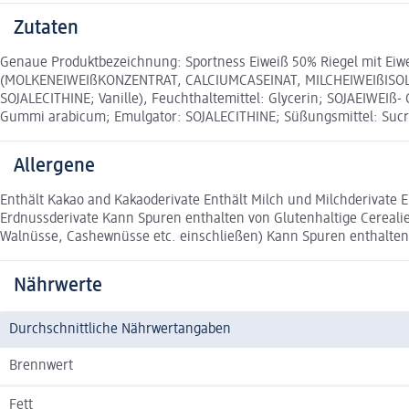
Zutaten
Genaue Produktbezeichnung: Sportness Eiweiß 50% Riegel mit Eiw
(MOLKENEIWEIßKONZENTRAT, CALCIUMCASEINAT, MILCHEIWEIßISOLAT), 
SOJALECITHINE; Vanille), Feuchthaltemittel: Glycerin; SOJAEIWEIß-
Gummi arabicum; Emulgator: SOJALECITHINE; Süßungsmittel: Sucralos
Allergene
Enthält Kakao and Kakaoderivate Enthält Milch und Milchderivate
Erdnussderivate Kann Spuren enthalten von Glutenhaltige Cereal
Walnüsse, Cashewnüsse etc. einschließen) Kann Spuren enthal
Nährwerte
Durchschnittliche Nährwertangaben
Brennwert
Fett