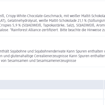
eiß, Crispy-White-Chocolate-Geschmack, mit weißer Maltit-Schoko
Gelatinehydrolysat, weiße Maltit-Schokolade 21,1 % (Süßungsmit
 Crispies 5,9 % (SOJAEIWEIß, Tapiokastärke, Salz), SOJAEIWEIß, Aro
e. ¹Rainforest Alliance-zertifiziert. Bitte beachte die Hinweise z
 Enthält Sojabohne und Sojabohnenderivate Kann Spuren enthalten 
ien und glutenahaltige Cerealienerzeugnisse Kann Spuren enthalt
ten von Sesamsamen und Sesamsamenerzeugnisse