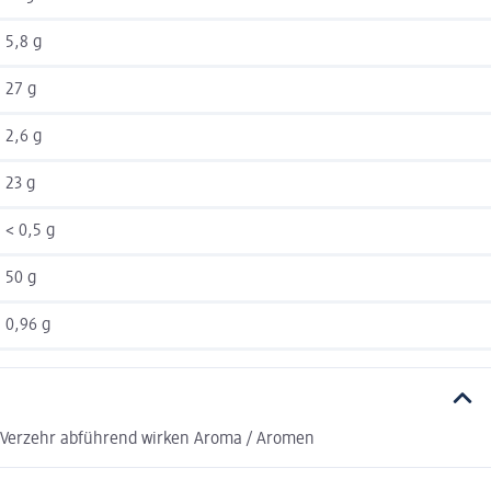
5,8 g
27 g
2,6 g
23 g
< 0,5 g
50 g
0,96 g
m Verzehr abführend wirken Aroma / Aromen