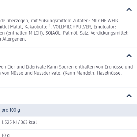
lade überzogen, mit Süßungsmitteln Zutaten: MILCHEIWEIß
tel Maltit, Kakaobutter¹, VOLLMILCHPULVER, Emulgator:
men (enthalten MILCH), SOJAÖL, Palmöl, Salz, Verdickungsmittel:
u Allergenen.
von Eier und Eiderivate Kann Spuren enthalten von Erdnüsse und
en von Nüsse und Nussderivate. (Kann Mandeln, Haselnüsse,
pro 100 g
1.525 kJ / 363 kcal
10 g