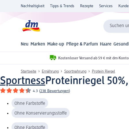
Nachhaltigkeit
Tipps & Trends
Rezepte
Services
Kunde
Suchen un
Neu
Marken
Make-up
Pflege & Parfum
Haare
Gesund
Kostenloser Versand ab 59 € mit dm-Konto
Startseite
Ernährung
Sportnahrung
Protein Riegel
Sportness
Proteinriegel 50%
4.3
(
238 Bewertungen
)
Ohne Farbstoffe
Ohne Konservierungsstoffe
Ohne Farbstoffe