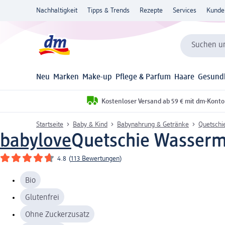
Nachhaltigkeit
Tipps & Trends
Rezepte
Services
Kunde
Suchen un
Neu
Marken
Make-up
Pflege & Parfum
Haare
Gesund
Kostenloser Versand ab 59 € mit dm-Konto
Startseite
Baby & Kind
Babynahrung & Getränke
Quetschi
babylove
Quetschie Wasserme
4.8
(
113 Bewertungen
)
Bio
Glutenfrei
Ohne Zuckerzusatz