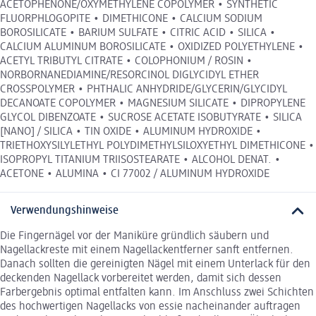
ACETOPHENONE/OXYMETHYLENE COPOLYMER • SYNTHETIC
FLUORPHLOGOPITE • DIMETHICONE • CALCIUM SODIUM
BOROSILICATE • BARIUM SULFATE • CITRIC ACID • SILICA •
CALCIUM ALUMINUM BOROSILICATE • OXIDIZED POLYETHYLENE •
ACETYL TRIBUTYL CITRATE • COLOPHONIUM / ROSIN •
NORBORNANEDIAMINE/RESORCINOL DIGLYCIDYL ETHER
CROSSPOLYMER • PHTHALIC ANHYDRIDE/GLYCERIN/GLYCIDYL
DECANOATE COPOLYMER • MAGNESIUM SILICATE • DIPROPYLENE
GLYCOL DIBENZOATE • SUCROSE ACETATE ISOBUTYRATE • SILICA
[NANO] / SILICA • TIN OXIDE • ALUMINUM HYDROXIDE •
TRIETHOXYSILYLETHYL POLYDIMETHYLSILOXYETHYL DIMETHICONE •
ISOPROPYL TITANIUM TRIISOSTEARATE • ALCOHOL DENAT. •
ACETONE • ALUMINA • CI 77002 / ALUMINUM HYDROXIDE
Verwendungshinweise
Die Fingernägel vor der Maniküre gründlich säubern und
Nagellackreste mit einem Nagellackentferner sanft entfernen.
Danach sollten die gereinigten Nägel mit einem Unterlack für den
deckenden Nagellack vorbereitet werden, damit sich dessen
Farbergebnis optimal entfalten kann. Im Anschluss zwei Schichten
des hochwertigen Nagellacks von essie nacheinander auftragen