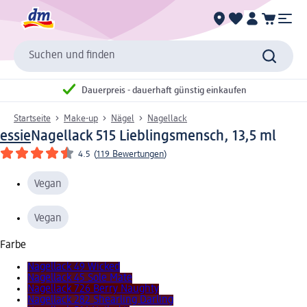
Suchen und finden
Dauerpreis - dauerhaft günstig einkaufen
Startseite
Make-up
Nägel
Nagellack
essie
Nagellack 515 Lieblingsmensch, 13,5 ml
4.5
(
119 Bewertungen
)
Vegan
Vegan
Farbe
Nagellack 49 Wicked
Nagellack 45 Sole Mate
Nagellack 726 Berry Naughty
Nagellack 282 Shearling Darling