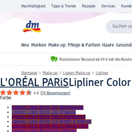
Nachhaltigkeit
Tipps & Trends
Rezepte
Services
Kunde
Suchen un
Neu
Marken
Make-up
Pflege & Parfum
Haare
Gesund
Kostenloser Versand ab 59 € mit dm-Konto
Startseite
Make-up
Lippen Make-up
Lipliner
L'ORÉAL PARiS
Lipliner Color
4.6
(
79 Bewertungen
)
Farbe
Lipliner Color Riche 297 Red Passion
Lipliner Color Riche 236 Organza
Lipliner Color Riche 1990 Le Bordeaux
Lipliner Color Riche 570 Worth It Intense
Lipliner Color Riche 300 Le Rouge Paris
Lipliner Color Riche2010 LaPrune