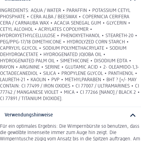
INGREDIENTS: AQUA / WATER • PARAFFIN • POTASSIUM CETYL
PHOSPHATE • CERA ALBA / BEESWAX • COPERNICIA CERIFERA
CERA / CARNAUBA WAX • ACACIA SENEGAL GUM • GLYCERIN •
CETYL ALCOHOL • ACRYLATES COPOLYMER •
HYDROXYETHYLCELLULOSE • PHENOXYETHANOL • STEARETH-20 •
PEG/PPG-17/18 DIMETHICONE • HYDROLYZED CORN STARCH •
CAPRYLYL GLYCOL • SODIUM POLYMETHACRYLATE • SODIUM
DEHYDROACETATE • HYDROGENATED JOJOBA OIL •
HYDROGENATED PALM OIL • SIMETHICONE • DISODIUM EDTA •
RAYON • ARGININE • SERINE • GLUTAMIC ACID • 2- OLEAMIDO-1,3-
OCTADECANEDIOL • SILICA • PROPYLENE GLYCOL • PANTHENOL •
LAURETH-21 • KAOLIN • PVP • METHYLPARABEN • BHT ? [+/- MAY
CONTAIN: CI 77499 / IRON OXIDES • CI 77007 / ULTRAMARINES • CI
77742 / MANGANESE VIOLET • MICA • CI 77266 [NANO] / BLACK 2 •
CI 77891 / TITANIUM DIOXIDE].
Verwendungshinweise
Für ein optimales Ergebnis: Die Wimpernbürste so benutzen, dass
die gewölbte Innenseite immer zum Auge hin zeigt. Die
Wimperntusche zügig vom Ansatz bis in die Spitzen auftragen. Am