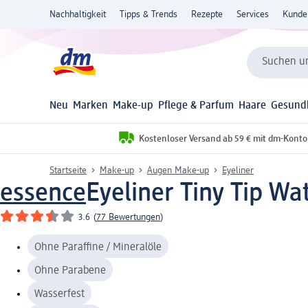
Nachhaltigkeit
Tipps & Trends
Rezepte
Services
Kunde
Suchen un
Neu
Marken
Make-up
Pflege & Parfum
Haare
Gesund
Kostenloser Versand ab 59 € mit dm-Konto
Startseite
Make-up
Augen Make-up
Eyeliner
essence
Eyeliner Tiny Tip Wa
3.6
(
77 Bewertungen
)
Ohne Paraffine / Mineralöle
Ohne Parabene
Wasserfest