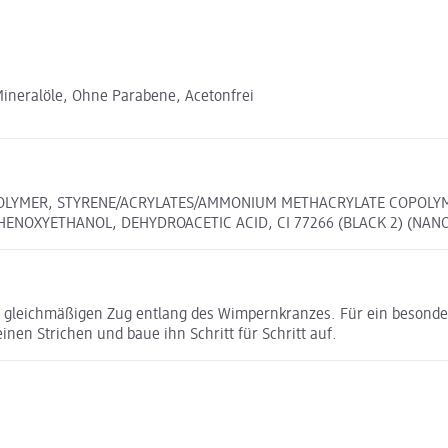
 Mineralöle, Ohne Parabene, Acetonfrei
OLYMER, STYRENE/ACRYLATES/AMMONIUM METHACRYLATE COPOLYMER
ENOXYETHANOL, DEHYDROACETIC ACID, CI 77266 (BLACK 2) (NANO
 gleichmäßigen Zug entlang des Wimpernkranzes. Für ein besonder
inen Strichen und baue ihn Schritt für Schritt auf.