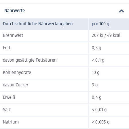
Nährwerte
Durchschnittliche Nährwertangaben
pro 100 g
Brennwert
207 kJ / 49 kcal
Fett
0,3 g
davon gesättigte Fettsäuren
< 0,1 g
Kohlenhydrate
10 g
davon Zucker
9 g
Eiweiß
0,4 g
Salz
< 0,01 g
Natrium
< 0,005 g