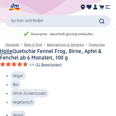
Suchen und finden
Dauerpreis - dauerhaft günstig einkaufen
Startseite
Baby & Kind
Babynahrung & Getränke
Quetschies
Holle
Quetschie Fennel Frog, Birne, Apfel &
Fenchel ab 6 Monaten, 100 g
4.6
(
52 Bewertungen
)
Vegan
Bio
Ohne Zuckerzusatz
Vegetarisch
Vegan