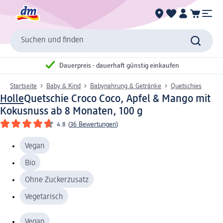
Suchen und finden
Dauerpreis - dauerhaft günstig einkaufen
Startseite
Baby & Kind
Babynahrung & Getränke
Quetschies
Holle
Quetschie Croco Coco, Apfel & Mango mit
Kokusnuss ab 8 Monaten, 100 g
4.8
(
36 Bewertungen
)
Vegan
Bio
Ohne Zuckerzusatz
Vegetarisch
Vegan