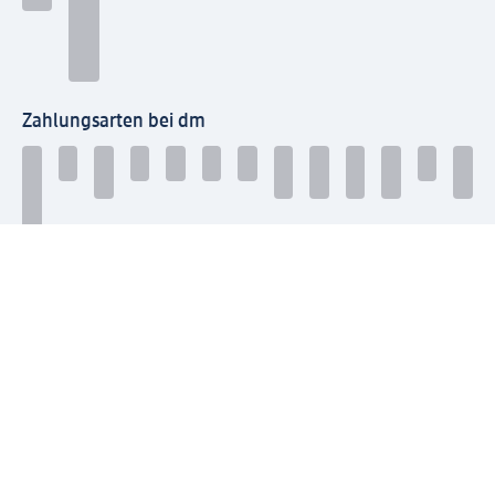
Zahlungsarten bei dm
Bei dm-med können die Zahlungsarten abweichen.
Mit dm verbinden
Jetzt die dm-App herunterladen