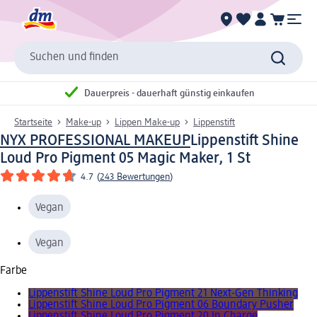
Suchen und finden
Dauerpreis - dauerhaft günstig einkaufen
Startseite
Make-up
Lippen Make-up
Lippenstift
NYX PROFESSIONAL MAKEUP
Lippenstift Shine
Loud Pro Pigment 05 Magic Maker, 1 St
4.7
(
243 Bewertungen
)
Vegan
Vegan
Farbe
Lippenstift Shine Loud Pro Pigment 21 Next-Gen Thinking
Lippenstift Shine Loud Pro Pigment 06 Boundary Pusher
Lippenstift Shine Loud Pro Pigment 20 In Charge