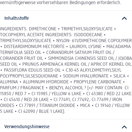
vernünftigerweise vorhersehbaren Bedingungen erforderlich.
Inhaltsstoffe
INGREDIENTS: DIMETHICONE • TRIMETHYLSILOXYSILICATE •
TOCOPHERYL ACETATE INGREDIENTS: ISODODECANE •
TRIMETHYLSILOXYSILICATE • NYLON- 611/DIMETHICONE COPOLYMER
• DISTEARDIMONIUM HECTORITE • LAUROYL LYSINE • MACADAMIA
TERNIFOLIA SEED OIL • CORIANDRUM SATIVUM FRUIT OIL /
CORIANDER FRUIT OIL • SIMMONDSIA CHINENSIS SEED OIL / JOJOBA
SEED OIL • PRUNUS ARMENIACA KERNEL OIL / APRICOT KERNEL OIL
• PASSIFLORA EDULIS SEED OIL • C30-45 ALKYLDIMETHYLSILYL
POLYPROPYLSILSESQUIOXANE • SODIUM HYALURONATE • SILICA •
ALUMINA • ALUMINUM HYDROXIDE • PROPYLENE CARBONATE •
PARFUM / FRAGRANCE • BENZYL ALCOHOL ? [+/- MAY CONTAIN: CI
15850 / RED 7 • CI 15985 / YELLOW 6 LAKE • CI 45380 / RED 22 LAKE
• CI 45410 / RED 28 LAKE • CI 77491, CI 77492, CI 77499 / IRON
OXIDES • CI 77891 / TITANIUM DIOXIDE • MICA • CI 19140 / YELLOW
5 LAKE • CI 42090 / BLUE 1 LAKE].
Verwendungshinweise