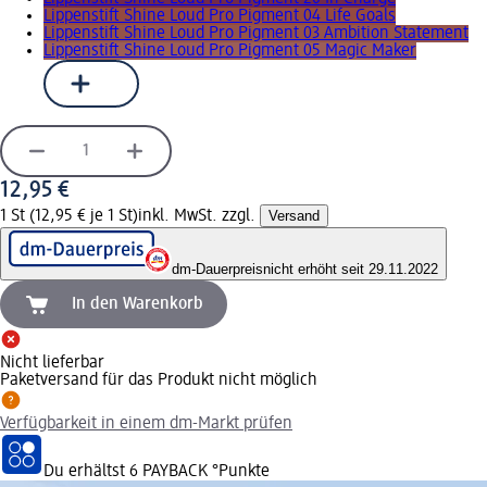
Lippenstift Shine Loud Pro Pigment 04 Life Goals
Lippenstift Shine Loud Pro Pigment 03 Ambition Statement
Lippenstift Shine Loud Pro Pigment 05 Magic Maker
12,95 €
1 St (12,95 € je 1 St)
inkl. MwSt. zzgl.
Versand
dm-Dauerpreis
nicht erhöht seit 29.11.2022
In den Warenkorb
Nicht lieferbar
Paketversand für das Produkt nicht möglich
Verfügbarkeit in einem dm-Markt prüfen
Du erhältst
6 PAYBACK
°Punkte