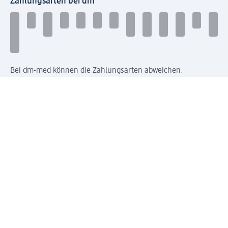
Zahlungsarten bei dm
Bei dm-med können die Zahlungsarten abweichen.
Mit dm verbinden
Jetzt die dm-App herunterladen
Impressum dm
Datenschutz dm
Einwilligungsverwaltung
Nutzungsbedingungen