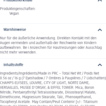
Produktmerkmale
Produkteigenschaften:
Vegan
Warnhinweise
Nur für die äußerliche Anwendung. Direkten Kontakt mit den
Augen vermeiden und außerhalb der Reichweite von Kindern
aufbewahren. Be i Anzeichen für Hautreizungen oder Ausschlag
nicht mehr verwenden.
Inhaltsstoffe
Ingredients/Ingrédients/Made in PRC – Total Net Wt / Poids Net
0.56 oz / 16 g (7 Eyeshadow / 7 Ombres à Paupières / 7 Lidschatten)
CHAMPS-ELYSEES, LOUVRE, CITY OF LIGHT, NORTE DAME,
VERSAILLES, MUSEE D'ORSAY, & EIFFEL TOWER: Mica, Boron
Nitride, Pentaerythrityl Tetraisostearate, Diisostearyl Malate,
Dimethicone, Magnesium Stearate, Talc, Phenoxyethanol,
Tocopheryl Acetate. May Contain/Peut Contenir [+/-: Titanium