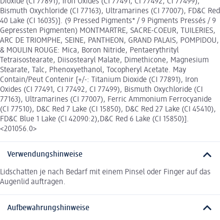
Dioxide (CI 77891), Iron Oxides (CI 77491, CI 77492, CI 77499),
Bismuth Oxychloride (CI 77163), Ultramarines (CI 77007), FD&C Red
40 Lake (CI 16035)]. (9 Pressed Pigments* / 9 Pigments Pressés / 9
Gepressten Pigmenten) MONTMARTRE, SACRE-COEUR, TUILERIES,
ARC DE TRIOMPHE, SEINE, PANTHEON, GRAND PALAIS, POMPIDOU,
& MOULIN ROUGE: Mica, Boron Nitride, Pentaerythrityl
Tetraisostearate, Diisostearyl Malate, Dimethicone, Magnesium
Stearate, Talc, Phenoxyethanol, Tocopheryl Acetate. May
Contain/Peut Contenir [+/-: Titanium Dioxide (CI 77891), Iron
Oxides (CI 77491, CI 77492, CI 77499), Bismuth Oxychloride (CI
77163), Ultramarines (CI 77007), Ferric Ammonium Ferrocyanide
(CI 77510), D&C Red 7 Lake (CI 15850), D&C Red 27 Lake (CI 45410),
FD&C Blue 1 Lake (CI 42090:2),D&C Red 6 Lake (CI 15850)].
<201056.0>
Verwendungshinweise
Lidschatten je nach Bedarf mit einem Pinsel oder Finger auf das
Augenlid auftragen.
Aufbewahrungshinweise