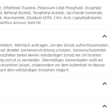
e, Ethylhexyl Triazone, Potassium Cetyl Phosphate, Dicaprylyl
d, Behenyl Alcohol, Tocopheryl Acetate, Saccharide Isomerate,
l, Niacinamide, Disodium EDTA, Citric Acid, Caprylhydroxamic
lianthus Annuus Seed Oil.
rheblich. Mehrfach auftragen, um den Schutz aufrechtzuerhalten,
vor direkter Sonneneinstrahlung schützen, Sonnenschutzmittel
tzfaktor bieten keinen vollständigen Schutz vor UV-Strahlen.
tig und ist zu vermeiden. Übermäßiges Sonnenbaden stellt ein
g einziehen lassen, insbesondere vor dem Aufenthalt im Wasser.
nach dem vollständigen Einziehen möglich.