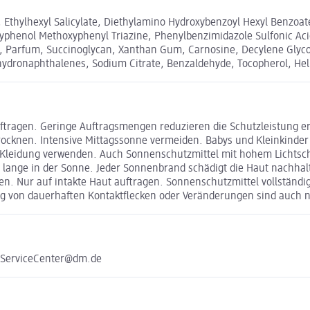
e, Ethylhexyl Salicylate, Diethylamino Hydroxybenzoyl Hexyl Benzoat
xyphenol Methoxyphenyl Triazine, Phenylbenzimidazole Sulfonic Aci
l, Parfum, Succinoglycan, Xanthan Gum, Carnosine, Decylene Glyco
ahydronaphthalenes, Sodium Citrate, Benzaldehyde, Tocopherol, He
ftragen. Geringe Auftragsmengen reduzieren die Schutzleistung e
knen. Intensive Mittagssonne vermeiden. Babys und Kleinkinder 
 Kleidung verwenden. Auch Sonnenschutzmittel mit hohem Lichtschu
u lange in der Sonne. Jeder Sonnenbrand schädigt die Haut nachhal
en. Nur auf intakte Haut auftragen. Sonnenschutzmittel vollständi
ung von dauerhaften Kontaktflecken oder Veränderungen sind auch 
e ServiceCenter@dm.de