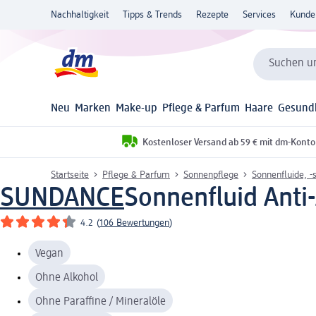
Nachhaltigkeit
Tipps & Trends
Rezepte
Services
Kunde
Suchen un
Neu
Marken
Make-up
Pflege & Parfum
Haare
Gesund
Kostenloser Versand ab 59 € mit dm-Konto
Startseite
Pflege & Parfum
Sonnenpflege
Sonnenfluide, -s
SUNDANCE
Sonnenfluid Anti
4.2
(
106 Bewertungen
)
Vegan
Ohne Alkohol
Ohne Paraffine / Mineralöle