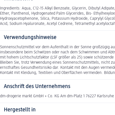
Ingredients: Aqua, C12-15 Alkyl Benzoate, Glycerin, Dibutyl Adipat
Ether, Panthenol, Hydrogenated Palm Glycerides, Bis- Ethylhexylo
Hydroxyacetophenone, Silica, Potassium Hydroxide, Caprylyl Glyco
Acid, Sodium Hyaluronate, Acetyl Cedrene, Tetramethyl acetyloct
Verwendungshinweise
Sonnenschutzmittel vor dem Aufenthalt in der Sonne großzügig au
insbesondere beim Schwitzen oder nach dem Schwimmen und Abtroc
mit hohem Lichtschutzfaktor (LSF größer als 25) sowie schützende
Bleiben Sie, trotz Verwendung eines Sonnenschutzmittels, nicht z
ernsthaftes Gesundheitsrisiko dar. Kontakt mit den Augen vermeid
Kontakt mit Kleidung, Textilien und Oberflächen vermeiden. Bild
Anschrift des Unternehmens
dm-drogerie markt GmbH + Co. KG Am dm-Platz 1 76227 Karlsruh
Hergestellt in