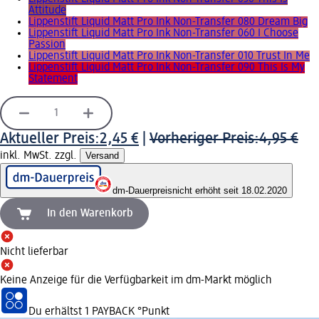
Attitude
Lippenstift Liquid Matt Pro Ink Non-Transfer 080 Dream Big
Lippenstift Liquid Matt Pro Ink Non-Transfer 060 I Choose
Passion
Lippenstift Liquid Matt Pro Ink Non-Transfer 010 Trust In Me
Lippenstift Liquid Matt Pro Ink Non-Transfer 090 This Is My
Statement
Aktueller Preis:
2,45 €
|
Vorheriger Preis:
4,95 €
inkl. MwSt. zzgl.
Versand
dm-Dauerpreis
nicht erhöht seit 18.02.2020
In den Warenkorb
Nicht lieferbar
Keine Anzeige für die Verfügbarkeit im dm-Markt möglich
Du erhältst
1 PAYBACK
°Punkt