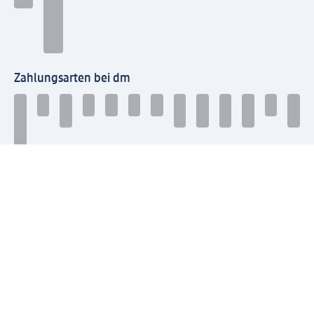
Zahlungsarten bei dm
Bei dm-med können die Zahlungsarten abweichen.
Mit dm verbinden
Jetzt die dm-App herunterladen