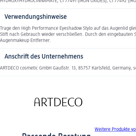
HYDROXYHYDROCINNAMATE, CI 77491 (IRON OXIDES), CI 77492 (IRON 
Verwendungshinweise
Trage den High Performance Eyeshadow Stylo auf das Augenlid glei
Stift nach Gebrauch wieder verschließen. Durch den eingebauten S
Augenmakeup Entferner.
Anschrift des Unternehmens
ARTDECO cosmetic GmbH Gaußstr. 13, 85757 Karlsfeld, Germany, 
Weitere Produkte v