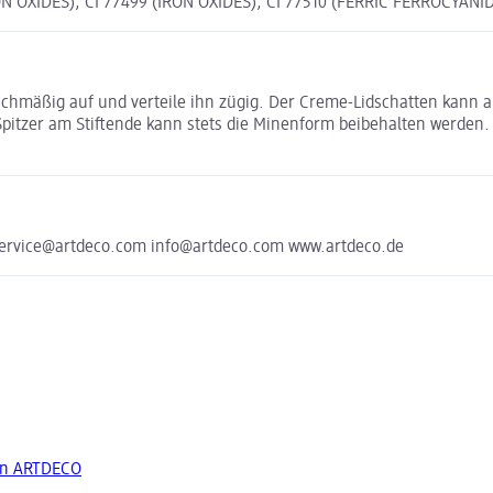
OXIDES), CI 77499 (IRON OXIDES), CI 77510 (FERRIC FERROCYANIDE
chmäßig auf und verteile ihn zügig. Der Creme-Lidschatten kann au
pitzer am Stiftende kann stets die Minenform beibehalten werden.
service@artdeco.com info@artdeco.com www.artdeco.de
on ARTDECO