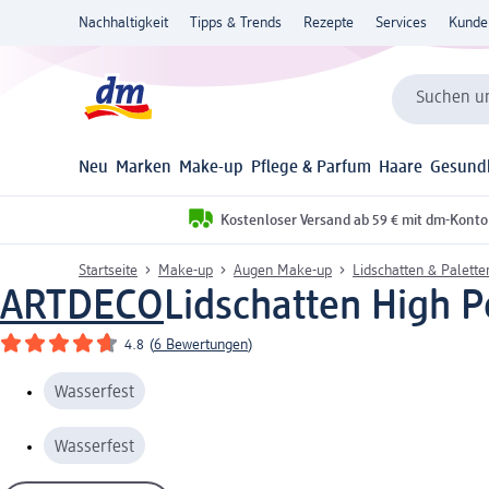
Nachhaltigkeit
Tipps & Trends
Rezepte
Services
Kunde
Suchen un
Neu
Marken
Make-up
Pflege & Parfum
Haare
Gesund
Kostenloser Versand ab 59 € mit dm-Konto
Startseite
Make-up
Augen Make-up
Lidschatten & Palette
ARTDECO
Lidschatten High P
4.8
(
6 Bewertungen
)
Wasserfest
Wasserfest