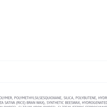
OLYMER, POLYMETHYLSILSESQUIOXANE, SILICA, POLYBUTENE, HY
ZA SATIVA (RICE) BRAN WAX), SYNTHETIC BEESWAX, HYDROGENATED