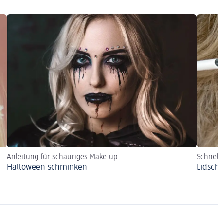
Anleitung für schauriges Make-up
Schnel
Halloween schminken
Lidsc