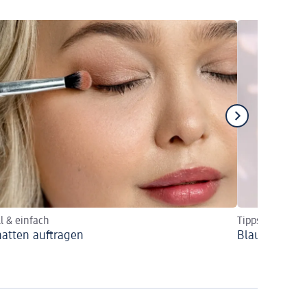
l & einfach
Tipps & Schmin
hatten auftragen
Blaue Augen