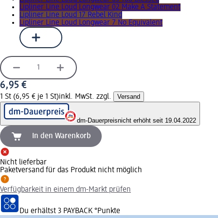
Lipliner Line Loud Longwear 02 Make A Statement
Lipliner Line Loud 17 Rebel Kind
Lipliner Line Loud Longwear 7 No Equivalent
6,95 €
1 St (6,95 € je 1 St)
inkl. MwSt. zzgl.
Versand
dm-Dauerpreis
nicht erhöht seit 19.04.2022
In den Warenkorb
Nicht lieferbar
Paketversand für das Produkt nicht möglich
Verfügbarkeit in einem dm-Markt prüfen
Du erhältst
3 PAYBACK
°Punkte