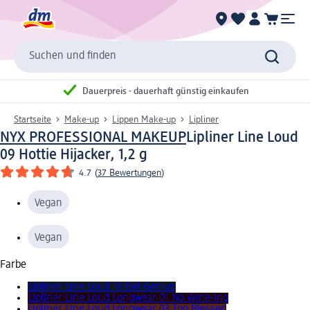
Suchen und finden
Dauerpreis - dauerhaft günstig einkaufen
Startseite
Make-up
Lippen Make-up
Lipliner
NYX PROFESSIONAL MAKEUP
Lipliner Line Loud
09 Hottie Hijacker, 1,2 g
4.7
(
37 Bewertungen
)
Vegan
Vegan
Farbe
Lipliner Line Loud 18 Evil Genius
Lipliner Line Loud Longwear 01 No Wine-Ing
Lipliner Line Loud Longwear 03 Too Blessed