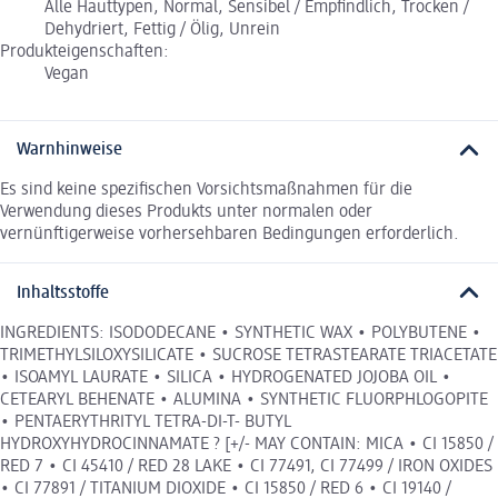
Alle Hauttypen, Normal, Sensibel / Empfindlich, Trocken /
Dehydriert, Fettig / Ölig, Unrein
Produkteigenschaften:
Vegan
Warnhinweise
Es sind keine spezifischen Vorsichtsmaßnahmen für die
Verwendung dieses Produkts unter normalen oder
vernünftigerweise vorhersehbaren Bedingungen erforderlich.
Inhaltsstoffe
INGREDIENTS: ISODODECANE • SYNTHETIC WAX • POLYBUTENE •
TRIMETHYLSILOXYSILICATE • SUCROSE TETRASTEARATE TRIACETATE
• ISOAMYL LAURATE • SILICA • HYDROGENATED JOJOBA OIL •
CETEARYL BEHENATE • ALUMINA • SYNTHETIC FLUORPHLOGOPITE
• PENTAERYTHRITYL TETRA-DI-T- BUTYL
HYDROXYHYDROCINNAMATE ? [+/- MAY CONTAIN: MICA • CI 15850 /
RED 7 • CI 45410 / RED 28 LAKE • CI 77491, CI 77499 / IRON OXIDES
• CI 77891 / TITANIUM DIOXIDE • CI 15850 / RED 6 • CI 19140 /