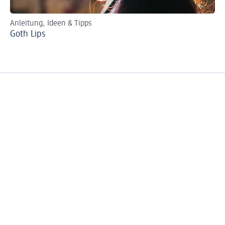
Anleitung, Ideen & Tipps
Per
Goth Lips
Ro