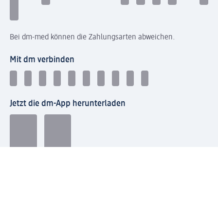
Bei dm-med können die Zahlungsarten abweichen.
Mit dm verbinden
Jetzt die dm-App herunterladen
Impressum dm
Datenschutz dm
Einwilligungsverwaltung
Nutzungsbedingungen
AGB dm
Vertrag widerrufen und Widerrufsbelehrung dm