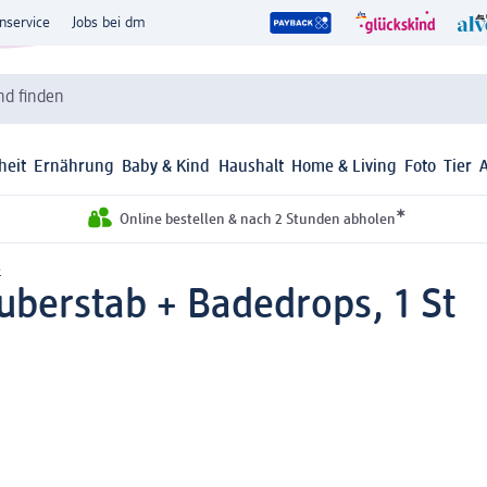
nservice
Jobs bei dm
d finden
heit
Ernährung
Baby & Kind
Haushalt
Home & Living
Foto
Tier
*
Online bestellen & nach 2 Stunden abholen
e
uberstab + Badedrops, 1 St