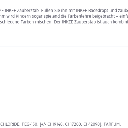
ZE INKEE Zauberstab. Füllen Sie ihn mit INKEE Badedrops und zau
ihm wird Kindern sogar spielend die Farbenlehre beigebracht – ein
rschiedene Farben mischen. Der INKEE Zauberstab ist auch kombini
ORIDE, PEG-150, [+/- CI 19140, CI 17200, CI 42090], PARFUM.