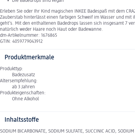
Die Badedrops sind vegan
Erleben Sie oder Ihr Kind magischen INKEE Badespaß mit dem CRA
Zauberstab hinterlässt einen farbigen Schweif im Wasser und mit 
geht’s. Mit den enthaltenen Badedrops lassen sich insgesamt 7 ve
natürlich weder Haare noch Haut oder Badewanne.
dm-Artikelnummer: 1676865
GTIN: 4059779043912
Produktmerkmale
Produkttyp:
Badezusatz
Altersempfehlung:
ab 3 Jahren
Produkteigenschaften:
Ohne Alkohol
Inhaltsstoffe
SODIUM BICARBONATE, SODIUM SULFATE, SUCCINIC ACID, SODIUM CHL