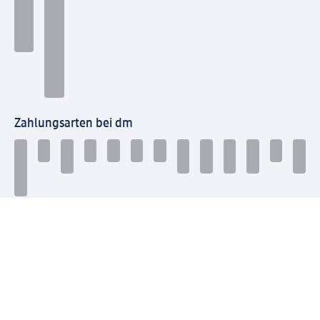
Zahlungsarten bei dm
Bei dm-med können die Zahlungsarten abweichen.
Mit dm verbinden
Jetzt die dm-App herunterladen