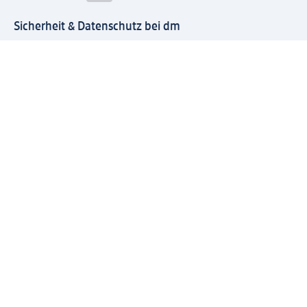
Sicherheit & Datenschutz bei dm
Zahlungsarten bei dm
Bei dm-med können die Zahlungsarten abweichen.
Mit dm verbinden