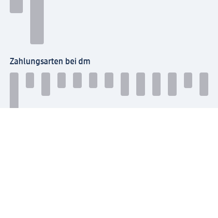
Zahlungsarten bei dm
Bei dm-med können die Zahlungsarten abweichen.
Mit dm verbinden
Jetzt die dm-App herunterladen