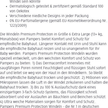
Windel sein könnte
Dermatologisch getestet & zertifiziert gemäß Standard 100
von Oekotex
Verschiedene niedliche Designs in jeder Packung
0% EU-Parfümallergene (gemäß EU-Kosmetikverordnung Nr.
1223/2009)
Die Windeln Premium Protection in Größe 6 Extra Large (13+ kg,
Monatsbox) von Pampers bietet Komfort und Schutz für
empfindliche Babyhaut. Längerer Kontakt mit Urin und Stuhl kann
die empfindliche Babyhaut reizen und so unangenehm für Ihr
Baby werden. Pampers Premium Protection Windeln wurden
speziell entwickelt, um den weichsten Komfort und Schutz von
Pampers zu bieten: 1) Das Dermacomfort Innenvlies mit
saugfähigen Poren nimmt Feuchtigkeit und flüssigen Stuhl sofort
auf und leitet sie weg von der Haut in den Windelkern. So bleibt
die empfindliche Babyhaut trocken und geschützt. 2) Millionen von
Mikroporen lassen die Luft in der Windel zirkulieren und halten die
Babyhaut trocken. 3) Bis zu 100 % Auslaufschutz dank eines
einzigartigen 3-fach-Schutz-Systems, das Flüssigkeit schnell
absorbiert und vor Auslaufen an Bäuchlein und Beinchen schützt.
4) Ultra weiche Materialien sorgen für Komfort und Schutz.
Pampers Premium Protection Windeln - die Nr.1 in deutschen