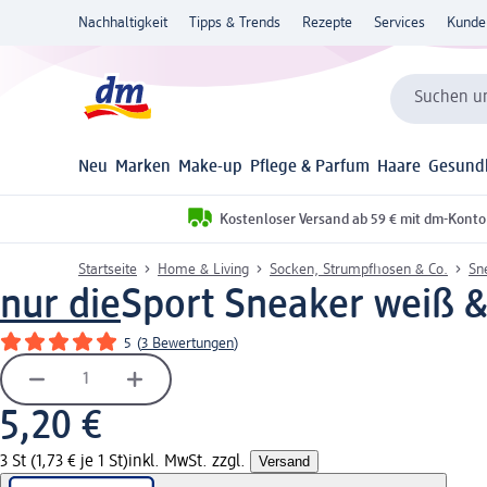
Nachhaltigkeit
Tipps & Trends
Rezepte
Services
Kunde
Suchen un
Neu
Marken
Make-up
Pflege & Parfum
Haare
Gesund
Kostenloser Versand ab 59 € mit dm-Konto
Startseite
Home & Living
Socken, Strumpfhosen & Co.
Sn
nur die
Sport Sneaker weiß & 
5
(
3 Bewertungen
)
5,20 €
3 St (1,73 € je 1 St)
inkl. MwSt. zzgl.
Versand