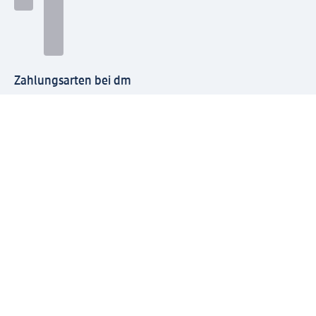
Zahlungsarten bei dm
Bei dm-med können die Zahlungsarten abweichen.
Mit dm verbinden
Jetzt die dm-App herunterladen