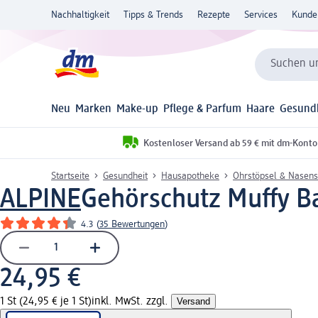
Nachhaltigkeit
Tipps & Trends
Rezepte
Services
Kunde
Suchen un
Neu
Marken
Make-up
Pflege & Parfum
Haare
Gesund
Kostenloser Versand ab 59 € mit dm-Konto
Startseite
Gesundheit
Hausapotheke
Ohrstöpsel & Nasens
ALPINE
Gehörschutz Muffy Ba
4.3
(
35 Bewertungen
)
24,95 €
1 St (24,95 € je 1 St)
inkl. MwSt. zzgl.
Versand