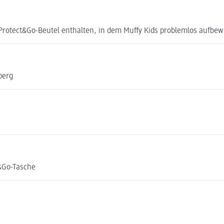
er Protect&Go-Beutel enthalten, in dem Muffy Kids problemlos auf
berg
t&Go-Tasche