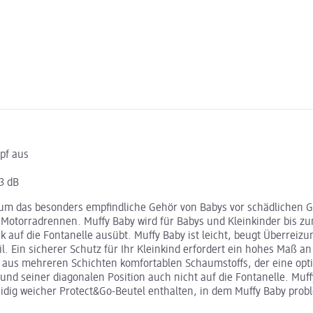
pf aus
3 dB
 um das besonders empfindliche Gehör von Babys vor schädlichen Ge
Motorradrennen. Muffy Baby wird für Babys und Kleinkinder bis z
k auf die Fontanelle ausübt. Muffy Baby ist leicht, beugt Überreiz
il. Ein sicherer Schutz für Ihr Kleinkind erfordert ein hohes Maß 
en aus mehreren Schichten komfortablen Schaumstoffs, der eine op
nd seiner diagonalen Position auch nicht auf die Fontanelle. Muff
, seidig weicher Protect&Go-Beutel enthalten, in dem Muffy Baby 