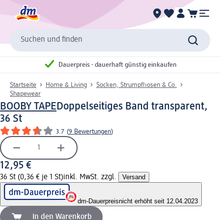
Suchen und finden
Dauerpreis - dauerhaft günstig einkaufen
Startseite
Home & Living
Socken, Strumpfhosen & Co.
Shapewear
BOOBY TAPE
Doppelseitiges Band transparent,
36 St
3.7
(
9 Bewertungen
)
12,95 €
36 St (0,36 € je 1 St)
inkl. MwSt. zzgl.
Versand
dm-Dauerpreis
nicht erhöht seit 12.04.2023
In den Warenkorb