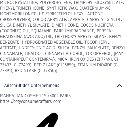
MICROCRYSTALLINE, POLYPROPYLENE, TRIMETHYLSILOXYSILICATE,
PHENYL TRIMETHICONE, SYNTHETIC WAX, QUATERNIUM-90
MONTMORILLONITE, HDI/TRIMETHYLOL HEXYLLACTONE
CROSSPOLYMER, COCO-CAPRYLATE/CAPRATE, CAPRYLYL GLYCOL,
SILICA DIMETHYL SILYLATE, DIMETHICONE, COCOS NUCIFERA
(COCONUT) OIL, SQUALANE, PARFUM/FRAGRANCE, PERSEA
GRATISSIMA (AVOCADO) OIL, TRIETHOXYCAPRYLYLSILANE, BENZYL
BENZOATE, HYDROGENATED VEGETABLE OIL, TOCOPHERYL
ACETATE, UNDECYLENIC ACID, SILICA, BENZYL SALICYLATE, BENZYL
CINNAMATE, LINALOOL, CINNAMYL ALCOHOL, TOCOPHEROL, [MAY
CONTAIN/PEUT CONTENIR/+/-: MICA, IRON OXIDES (CI 77491, CI
77492, CI 77499), RED 7 LAKE (CI 15850), TITANIUM DIOXIDE (CI
77891), RED 6 LAKE (CI 15850)].
Anschrift des Unternehmens
MANHATTAN COSMETICS 75002 PARIS
https://cotyconsumeraffairs.com