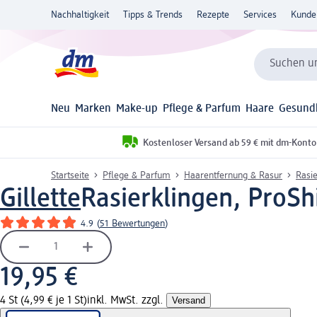
Nachhaltigkeit
Tipps & Trends
Rezepte
Services
Kunde
Suchen un
Neu
Marken
Make-up
Pflege & Parfum
Haare
Gesund
Kostenloser Versand ab 59 € mit dm-Konto
Startseite
Pflege & Parfum
Haarentfernung & Rasur
Rasie
Gillette
Rasierklingen, ProShi
4.9
(
51 Bewertungen
)
19,95 €
4 St (4,99 € je 1 St)
inkl. MwSt. zzgl.
Versand