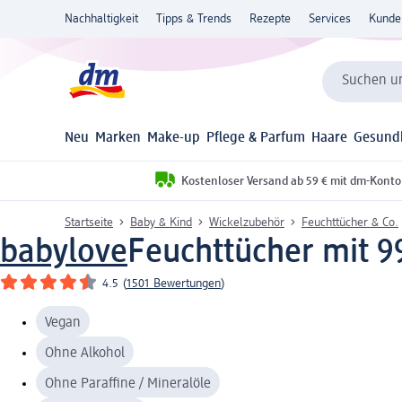
Nachhaltigkeit
Tipps & Trends
Rezepte
Services
Kunde
Suchen un
Neu
Marken
Make-up
Pflege & Parfum
Haare
Gesund
Kostenloser Versand ab 59 € mit dm-Konto
Startseite
Baby & Kind
Wickelzubehör
Feuchttücher & Co.
babylove
Feuchttücher mit 99
4.5
(
1501 Bewertungen
)
Vegan
Ohne Alkohol
Ohne Paraffine / Mineralöle