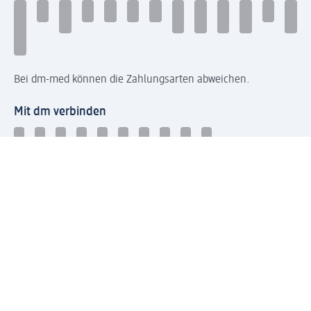
Bei dm-med können die Zahlungsarten abweichen.
Mit dm verbinden
Jetzt die dm-App herunterladen
Impressum dm
Datenschutz dm
Einwilligungsverwaltung
Nutzungsbedingungen
AGB dm