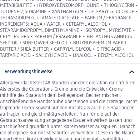
METABISULFITE • HYDROXYBENZOMORPHOLINE • THIOGLYCERIN •
TOLUENE-2,5-DIAMINE • XANTHAN GUM • CETEARYL GLUCOSIDE •
TETRASODIUM GLUTAMATE DIACETATE • PARFUM / FRAGRANCE
INGREDIENTS: AQUA / WATER • CETEARYL ALCOHOL •
STEARAMIDOPROPYL DIMETHYLAMINE • ISOPROPYL MYRISTATE •
CETYL ESTERS • PARFUM / FRAGRANCE • HELIANTHUS ANNUUS
SEED OIL / SUNFLOWER SEED OIL • BUTYROSPERMUM PARKII
BUTTER / SHEA BUTTER • CAPRYLYL GLYCOL • CITRIC ACID •
TARTARIC ACID • SALICYLIC ACID • LINALOOL • BENZYL ALCOHOL
Verwendungshinweise
Allergieverdachtstest 48 Stunden vor der Coloration durchführen.
Als erstes die Colorations-Creme und die Entwickler-Creme
mithilfe des Spatels in dem beiliegenden Becher mischen.
Anschließend die Handschuhe überziehen und die cremige, nicht
tropfende Textur sowohl auf den Ansatz als auch die Haarlängen
auftragen und gleichmäßig verteilen. Nun für die auf der
Gebrauchsanweisung angegebene Dauer einwirken lassen und
anschließend gründlich unter klarem Wasser ausspülen. Danach
die pflegende Kur mit Sheabutter verwenden. Diese in die Haare
einarbeiten, kurz einwirken lassen und ebenfalls sorgfältig