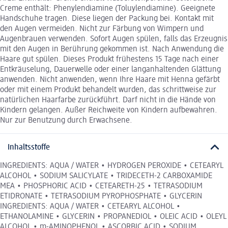
Creme enthält: Phenylendiamine (Toluylendiamine). Geeignete
Handschuhe tragen. Diese liegen der Packung bei. Kontakt mit
den Augen vermeiden. Nicht zur Färbung von Wimpern und
Augenbrauen verwenden. Sofort Augen spülen, falls das Erzeugnis
mit den Augen in Berührung gekommen ist. Nach Anwendung die
Haare gut spülen. Dieses Produkt frühestens 15 Tage nach einer
Entkräuselung, Dauerwelle oder einer langanhaltenden Glättung
anwenden. Nicht anwenden, wenn Ihre Haare mit Henna gefärbt
oder mit einem Produkt behandelt wurden, das schrittweise zur
natürlichen Haarfarbe zurückführt. Darf nicht in die Hände von
Kindern gelangen. Außer Reichweite von Kindern aufbewahren.
Nur zur Benutzung durch Erwachsene.
Inhaltsstoffe
INGREDIENTS: AQUA / WATER • HYDROGEN PEROXIDE • CETEARYL
ALCOHOL • SODIUM SALICYLATE • TRIDECETH-2 CARBOXAMIDE
MEA • PHOSPHORIC ACID • CETEARETH-25 • TETRASODIUM
ETIDRONATE • TETRASODIUM PYROPHOSPHATE • GLYCERIN
INGREDIENTS: AQUA / WATER • CETEARYL ALCOHOL •
ETHANOLAMINE • GLYCERIN • PROPANEDIOL • OLEIC ACID • OLEYL
ALCOHOL • m-AMINOPHENOL • ASCORBIC ACID • SODIUM