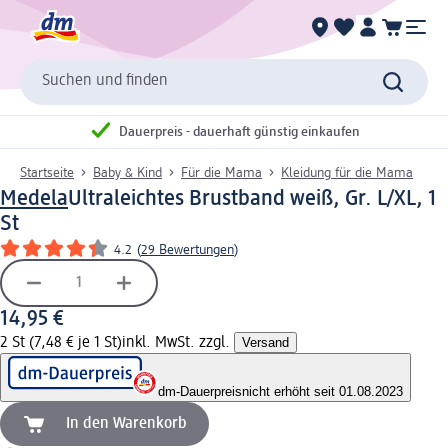
Suchen und finden
Dauerpreis - dauerhaft günstig einkaufen
Startseite
Baby & Kind
Für die Mama
Kleidung für die Mama
Medela
Ultraleichtes Brustband weiß, Gr. L/XL, 1
St
4.2
(
29 Bewertungen
)
14,95 €
2 St (7,48 € je 1 St)
inkl. MwSt. zzgl.
Versand
dm-Dauerpreis
nicht erhöht seit 01.08.2023
In den Warenkorb